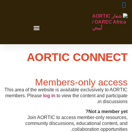
الصفحة الرئيسية
فعاليات AORTIC
AORTIC CONNECT
Members-only access
This area of the website is available exclusively to AORTIC
members. Please
log in
to view the content and participate
in discussions.
Not a member yet?
Join AORTIC to access member-only resources,
community discussions, educational content, and
collaboration opportunities.