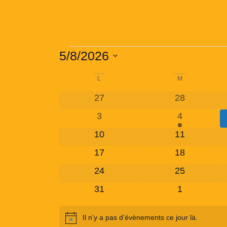
5/8/2026
Sélectionnez
une
Calendrier
L
M
date.
0 évènements
0 évènement
de
27
28
0 évènements
1 évènemen
3
4
Évènements
0 évènements
0 évènement
10
11
0 évènements
0 évènement
17
18
0 évènements
0 évènement
24
25
0 évènements
0 évènemen
31
1
Il n’y a pas d’évènements ce jour là.
Notice